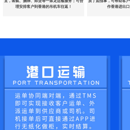
宜，装载、捆绑、卸货等一条龙运输服务；可合
质了如指掌，可帮助客户
理安排客户到香港的吊机车往返！
作香港进出口