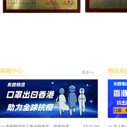
新闻中心
物流动
更多>>
>> 东胜物流深入参访劲家庄：探索中港...
23-11-04
>> 无人