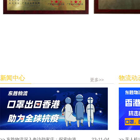
新闻中心
物流动
更多>>
>> 东胜物流深入参访劲家庄：探索中港...
23-11-04
>> 无人