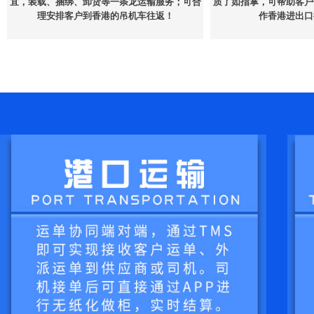
宜，装载、捆绑、卸货等一条龙运输服务；可合
质了如指掌，可帮助客户
理安排客户到香港的吊机车往返！
作香港进出口