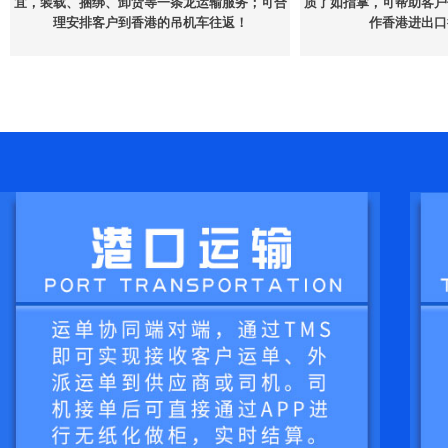
宜，装载、捆绑、卸货等一条龙运输服务；可合
质了如指掌，可帮助客户
理安排客户到香港的吊机车往返！
作香港进出口