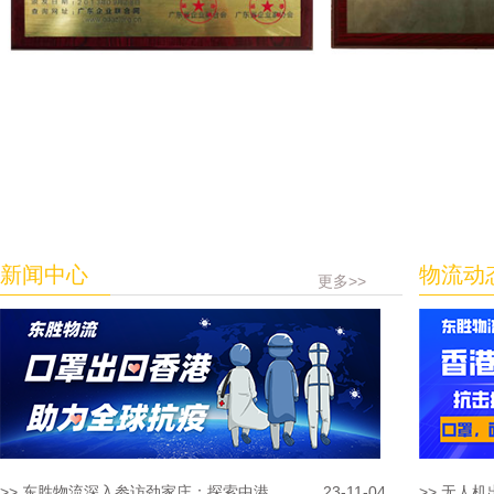
新闻中心
物流动
更多>>
>> 东胜物流深入参访劲家庄：探索中港...
23-11-04
>> 无人