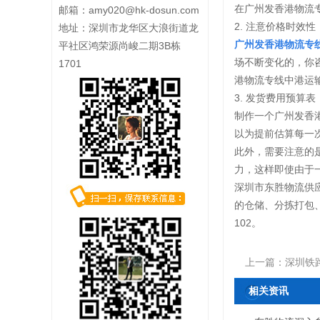
在广州
发香港物流
邮箱：
amy020@hk-dosun.com
2. 注意价格时效性
地址：深圳市龙华区大浪街道龙
广州发香港物流专
平社区鸿荣源尚峻二期3B栋
场不断变化的，你
1701
港物流专线中港运
3. 发货费用预算表
制作一个广州发香
以为提前估算每一
此外，需要注意的
力，这样即使由于
深圳市东胜物流供
的仓储、分拣打包、
102。
上一篇：
深圳铁
相关资讯