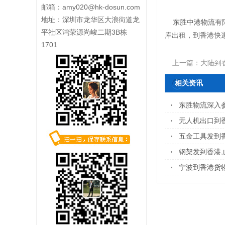
邮箱：
amy020@hk-dosun.com
地址：深圳市龙华区大浪街道龙
东胜中港物流
有
平社区鸿荣源尚峻二期3B栋
库出租，到香港快递，大
1701
上一篇：
大陆到
相关资讯
东胜物流深入参
无人机出口到
五金工具发到
钢架发到香港
宁波到香港货