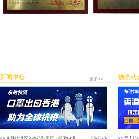
新闻中心
物流动
更多>>
>> 东胜物流深入参访劲家庄：探索中港...
23-11-04
>> 无人