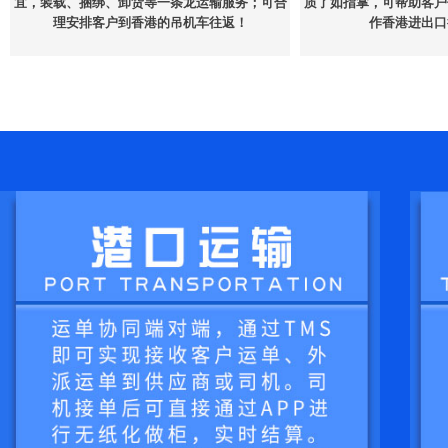
宜，装载、捆绑、卸货等一条龙运输服务；可合
质了如指掌，可帮助客户
理安排客户到香港的吊机车往返！
作香港进出口