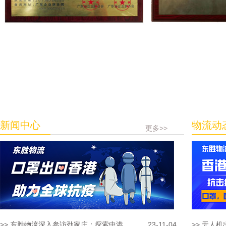
新闻中心
物流动
更多>>
>> 东胜物流深入参访劲家庄：探索中港...
23-11-04
>> 无人