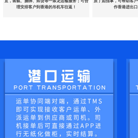
宜，装载、捆绑、卸货等一条龙运输服务；可合
质了如指掌，可帮助客户
理安排客户到香港的吊机车往返！
作香港进出口