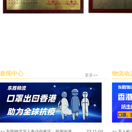
新闻中心
物流动
更多>>
>> 东胜物流深入参访劲家庄：探索中港...
23-11-04
>> 无人