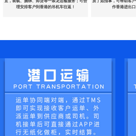
宜，装载、捆绑、卸货等一条龙运输服务；可合
质了如指掌，可帮助客户
理安排客户到香港的吊机车往返！
作香港进出口