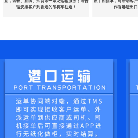
宜，装载、捆绑、卸货等一条龙运输服务；可合
质了如指掌，可帮助客户
理安排客户到香港的吊机车往返！
作香港进出口