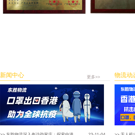
新闻中心
物流动
更多>>
>> 东胜物流深入参访劲家庄：探索中港...
23-11-04
>> 无人