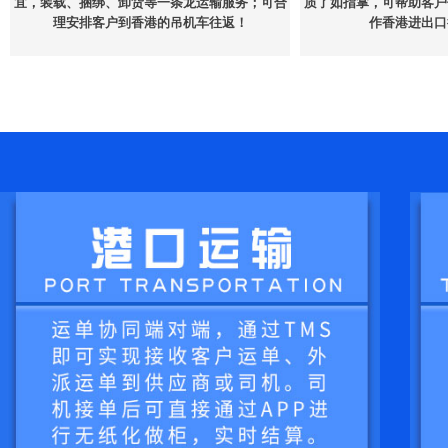
宜，装载、捆绑、卸货等一条龙运输服务；可合
质了如指掌，可帮助客户
理安排客户到香港的吊机车往返！
作香港进出口