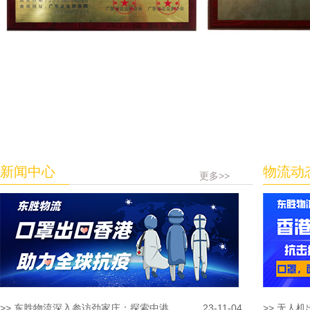
新闻中心
物流动
更多>>
>> 东胜物流深入参访劲家庄：探索中港...
23-11-04
>> 无人