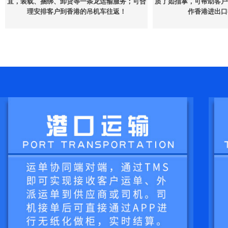
宜，装载、捆绑、卸货等一条龙运输服务；可合
质了如指掌，可帮助客户
理安排客户到香港的吊机车往返！
作香港进出口