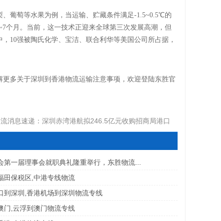
梨、葡萄等水果为例，当运输、贮藏条件满足
-1.5~0.5℃的
~7个月。当前，这一技术正迎来全球第三次发展高潮，但
中，10强被陶氏化学、宝洁、联合利华等美国公司所占据，
解更多关于深圳到香港物流运输注意事项，欢迎登陆东胜官
流消息速递：深圳赤湾港航拟246.5亿元收购招商局港口
38.27%股权
会第一届理事会就职典礼隆重举行，东胜物流...
福田保税区,中港专线物流
口到深圳,香港机场到深圳物流专线
澳门,云浮到澳门物流专线