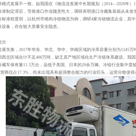
模式发展不一致。如我国在《物流业发展中长期规划（2014—2020年
标准制定滞后，导致港口作业随意性大，调研表明港口冷藏集装箱从未发生
行标准程度弱，以杭州市猪肉冷链物流为例，调研4家冷链物流企业，其中只
冷设备，存在较大质量安全隐患。
充分
发展失衡，
2017年华东、华北、华中、华南区域的冷库容量分别为1245万吨
和西北区域合计不足400万吨，缺乏原产地区域化生产冷链体系建设。我
国冷藏车保有量11.5万台，远低于美国、日本的20余万辆。冷链行业集
名运营商仅占17.3%，尚未出现具有超强整合能力的行业巨头，运营分散使