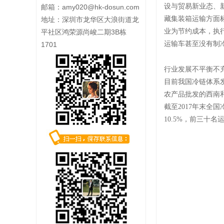
设与贸易新业态、新
邮箱：
amy020@hk-dosun.com
藏集装箱运输方面
地址：深圳市龙华区大浪街道龙
业为节约成本，执
平社区鸿荣源尚峻二期3B栋
运输车甚至没有制
1701
行业发展不平衡不
目前我国冷链体系
农产品批发的西南
截至2017年末全
10.5%，前三十