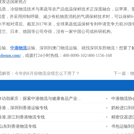
被发达国家抢占
品质，冷链物流技术与果蔬等农产品低温保鲜技术正深度融合，以苹果、
对湿度，并采用抑制呼吸、减少有机物质消耗的气调保鲜技术时，可以保鲜6
平相对滞后。截至2017年末，全球果蔬低温保鲜专利申请竞争力前20强
、荷兰、日本、德国等公司夺得，没有一家中国公司或科研机构。
运输、
中港物流
运输、深圳到澳门物流运输、就找深圳东胜物流！想要了
-dosun.com/
，或拨打
24小时热线：400-8090-102/400-1156-168
流解答：今年的6月份物流业绩怎么下滑了？
下一篇：
物
访劲家庄：探索中港物流与健康食品产业...
中港物流协
香港，深圳到香港运输专线
奶粉进口到
香港,浙江到香港物流专线
精密仪器进
,山东到香港物流专线
书包运输到