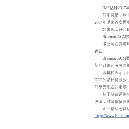
IMF估计201
好消息是，
I
2004年以来首次
如果现实符合
Braemar
该公司在其每
存在。”
Braemar 
新的订单还有可能
该机构表示，
GDP的增长将减少
好享受现在的市场
从干散货运输
改革，对散货贸易
企业物流仓储
http://www.hk-dos