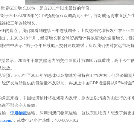
7年世界GDP增长3.8%，是自2011年以来最好的年份。
MF对于2018和2019年的GDP预测值双双调高到3.9%，并对航运需求直
再现连续三年连续增长。
IMF的观点，我们将看到连续三年连续增长，上次这样的增长发生在2002年至
 ACM指出，未来12-18个月，经济增长和全球贸易预计将以更快的速度增
周报告中表示
:“由于今年后续船只交付速度减缓，所以我们仍对货运市场
ACM数据显示，2019年干散货船运力的交付量预计为3980万载重吨，高于今年
被投放。
尽管预计
2020年至2023年的总体GDP增速将保持在3.7%左右，但经
，经济发展所提供的货运量不及以前。再加上中国GDP增速将从6.5%降至
。
的角度来看，中国经济预计将在短期内反弹，原因是以污染为由进行的冬
来说不那么令人鼓舞。
运输、
中港物流
运输、深圳到澳门物流运输、就找东胜物流！想要了解更
un.com/
，或拨打
24小时热线：400-8090-102