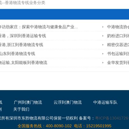
流--香港物流专线业务分类
访劲家庄：探索中港物流与健康食品产业...
中港物流协
香港，深圳到香港运输专线
奶粉进口到
香港,浙江到香港物流专线
精密仪器进
,山东到香港物流专线
书包运输到
物运输,太阳能板到香港物流
金华发货到
线
广州到澳门物流
云浮到澳门物流
中港运输车队
例
关于我们
权所有深圳市东胜物流有限公司保留一切权利 备案号：
粤ICP备13041726
全国服务热线：400-8090-102 电话：15219501995