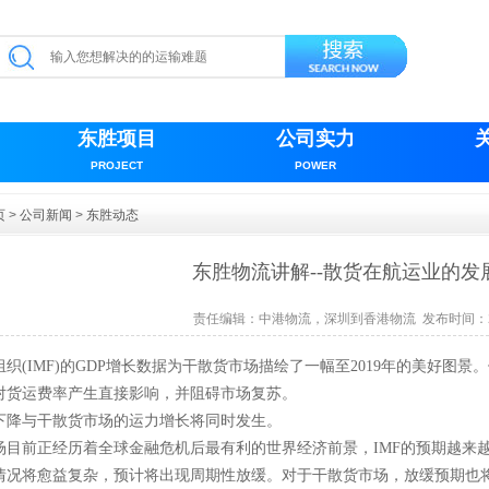
东胜项目
公司实力
PROJECT
POWER
页
>
公司新闻
>
东胜动态
东胜物流讲解--散货在航运业的发
责任编辑：
中港物流，深圳到香港物流
发布时间：20
组织
(IMF)的GDP增长数据为干散货市场描绘了一幅至2019年的美好图景
对货运费率产生直接影响，并阻碍市场复苏。
P的下降与干散货市场的运力增长将同时发生。
场目前正经历着全球金融危机后最有利的世界经济前景，
IMF的预期越来
始，情况将愈益复杂，预计将出现周期性放缓。对于干散货市场，放缓预期也