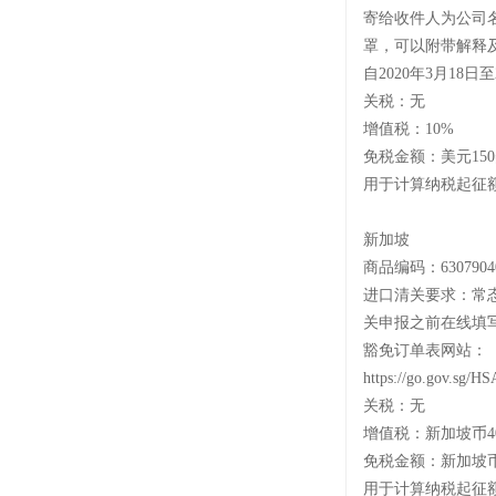
寄给收件人为公司
罩，可以附带解释
自
2020年3月1
关税：无
增值税：
10%
免税金额：美元
15
用于计算纳税起征
新加坡
商品编码：
6307904
进口清关要求：常
关申报之前在线填
豁免订单表网站：
https://go.gov.sg/H
关税：无
增值税：新加坡币
免税金额：新加坡
用于计算纳税起征