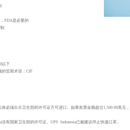
0
疗用途，FDA是必要的
限制
%
00以下
额的贸易术语：
CIF
实体必须出示卫生部的许可证方可进口。如果发票金额超过
1,500.00美元
onesia没有国家卫生部的许可证。UPS Indonesia已被建议停止快递口罩。