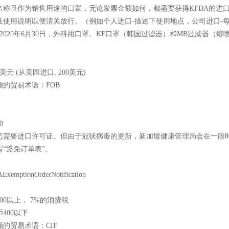
名称且作为销售用途的口罩，无论发票金额如何，都需要获得
KFDA的进
及使用说明以便清关放行。（例如个人进口-描述下使用地点，公司进口-
8日至2020年6月30日，外科用口罩、KF口罩（韩国过滤器）和MB过滤器（
0美元 (从美国进口, 200美元)
额的贸易术语：
FOB
0
态需要进口许可证。但由于冠状病毒的更新，新加坡健康管理局会在一段
写
“豁免订单表”。
SAExemptionOrderNotification
400以上， 7%的消费税
币
400以下
额的贸易术语：
CIF