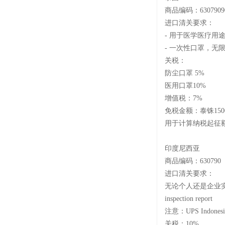
商品编码：
6307909
进口清关要求：
- 用于医学医
- 一次性口罩，无
关税：
防尘口罩
5
医用口罩
10%
增值税：
7%
免税金额：泰铢
15
用于计算纳税起征
印度尼西亚
商品编码：
630790
进口清关要求：
无论个人还是企业
inspection report
注意：
UPS Ind
关税：
10%