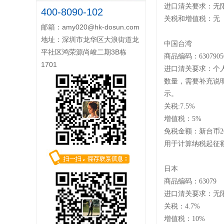
进口清关要求：无
400-8090-102
关税和增值税：无
邮箱：
amy020@hk-dosun.com
地址：深圳市龙华区大浪街道龙
中国台湾
平社区鸿荣源尚峻二期3B栋
商品编码：
6307905
1701
进口清关要求：个
数量，需要补充说
示。
关税
:7.5%
增值税：
5%
免税金额：新台币
用于计算纳税起征
日本
商品编码：
63079
进口清关要求：无
关税：
4.7%
增值税：
10%