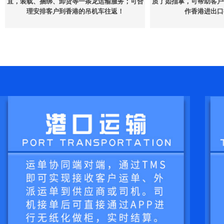
宜，装载、捆绑、卸货等一条龙运输服务；可合
质了如指掌，可帮助客户
理安排客户到香港的吊机车往返！
作香港进出口