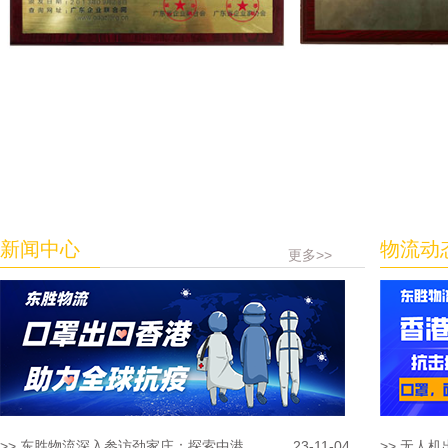
新闻中心
物流动
更多>>
>> 东胜物流深入参访劲家庄：探索中港...
23-11-04
>> 无人