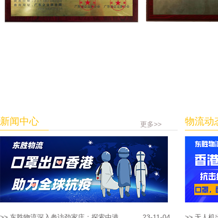
新闻中心
物流动
更多>>
>> 东胜物流深入参访劲家庄：探索中港...
23-11-04
>> 无人