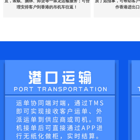
宜，装载、捆绑、卸货等一条龙运输服务；可合
质了如指掌，可帮助客户
理安排客户到香港的吊机车往返！
作香港进出口