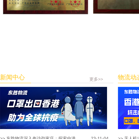
新闻中心
物流动
更多>>
>> 东胜物流深入参访劲家庄：探索中港...
23-11-04
>> 无人