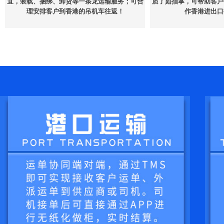
宜，装载、捆绑、卸货等一条龙运输服务；可合
质了如指掌，可帮助客户
理安排客户到香港的吊机车往返！
作香港进出口