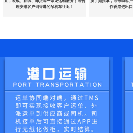
宜，装载、捆绑、卸货等一条龙运输服务；可合
质了如指掌，可帮助客户
理安排客户到香港的吊机车往返！
作香港进出口