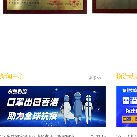
新闻中心
物流动
更多>>
>> 东胜物流深入参访劲家庄：探索中港...
23-11-04
>> 无人