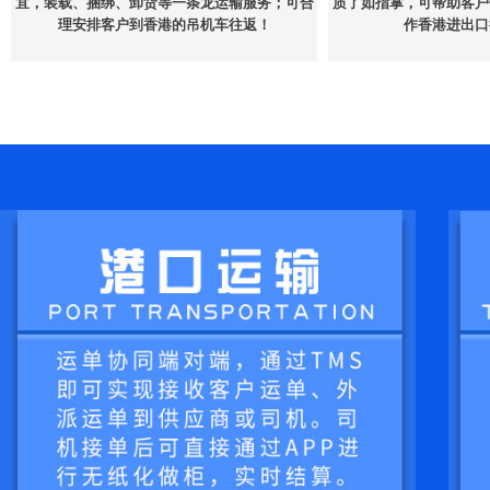
宜，装载、捆绑、卸货等一条龙运输服务；可合
质了如指掌，可帮助客户
理安排客户到香港的吊机车往返！
作香港进出口