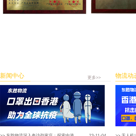
新闻中心
物流动
更多>>
>> 东胜物流深入参访劲家庄：探索中港...
23-11-04
>> 无人