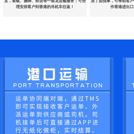
宜，装载、捆绑、卸货等一条龙运输服务；可合
质了如指掌，可帮助客户
理安排客户到香港的吊机车往返！
作香港进出口