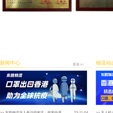
新闻中心
物流动
更多>>
>> 东胜物流深入参访劲家庄：探索中港...
23-11-04
>> 无人