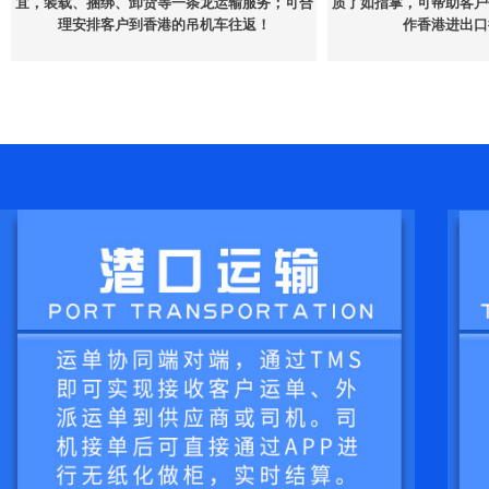
宜，装载、捆绑、卸货等一条龙运输服务；可合
质了如指掌，可帮助客户
理安排客户到香港的吊机车往返！
作香港进出口