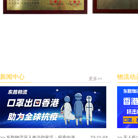
新闻中心
物流动
更多>>
>> 东胜物流深入参访劲家庄：探索中港...
23-11-04
>> 无人