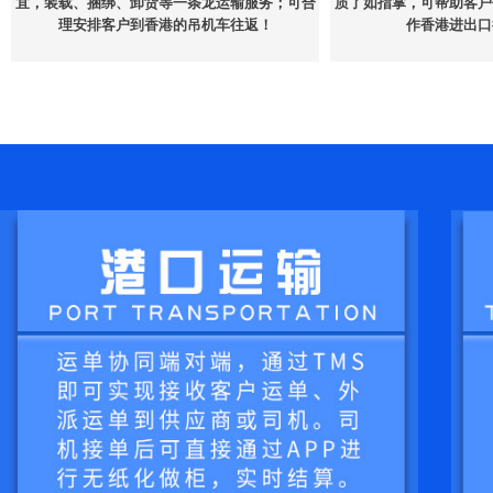
宜，装载、捆绑、卸货等一条龙运输服务；可合
质了如指掌，可帮助客户
理安排客户到香港的吊机车往返！
作香港进出口