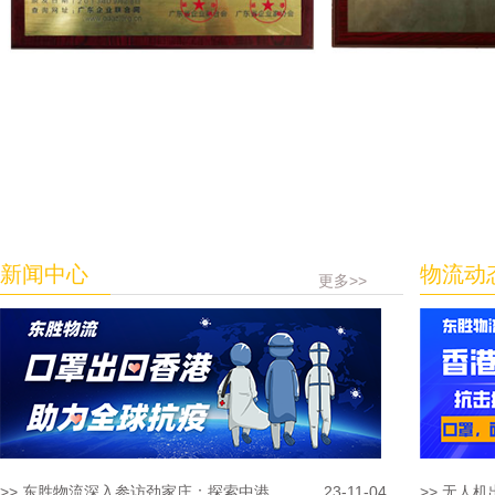
新闻中心
物流动
更多>>
>> 东胜物流深入参访劲家庄：探索中港...
23-11-04
>> 无人