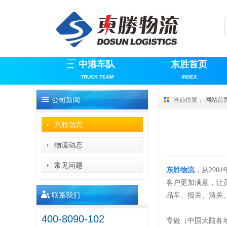
中港车队
东胜首页
TRUCK TEAM
INDEX
公司新闻
当前位置：
网站首
东胜动态
物流动态
常见问题
东胜物流
，从
20
客户更加满意，让
联系我们
品车、报关、清关
400-8090-102
专做（中国大陆各