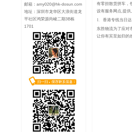
有零担散货拼车，
邮箱：
amy020@hk-dosun.com
设有服务网点,提
地址：深圳市龙华区大浪街道龙
平社区鸿荣源尚峻二期3B栋
1.
香港专线当日达
1701
东胜物流为了应对
让你有宾至如归的