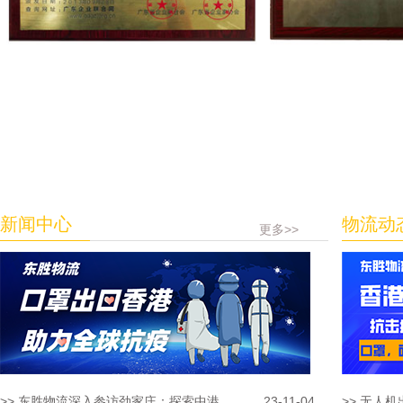
新闻中心
物流动
更多>>
>> 东胜物流深入参访劲家庄：探索中港...
23-11-04
>> 无人