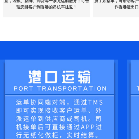
宜，装载、捆绑、卸货等一条龙运输服务；可合
质了如指掌，可帮助客户
理安排客户到香港的吊机车往返！
作香港进出口