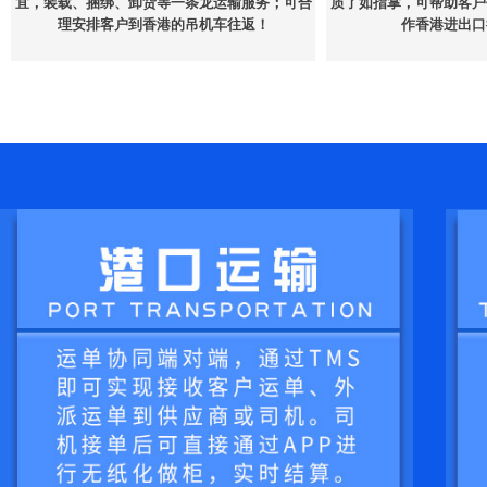
宜，装载、捆绑、卸货等一条龙运输服务；可合
质了如指掌，可帮助客户
理安排客户到香港的吊机车往返！
作香港进出口