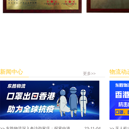
新闻中心
物流动
更多>>
>> 东胜物流深入参访劲家庄：探索中港...
23-11-04
>> 无人