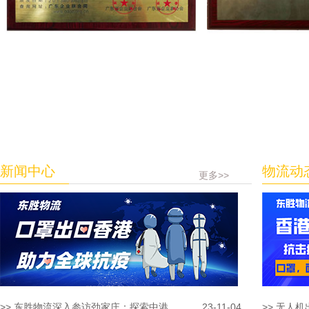
新闻中心
物流动
更多>>
>> 东胜物流深入参访劲家庄：探索中港...
23-11-04
>> 无人