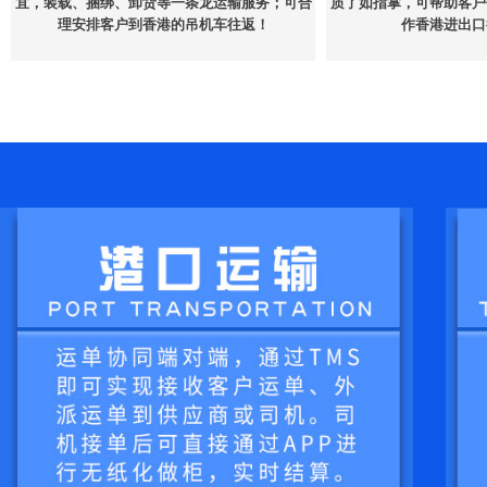
宜，装载、捆绑、卸货等一条龙运输服务；可合
质了如指掌，可帮助客户
理安排客户到香港的吊机车往返！
作香港进出口