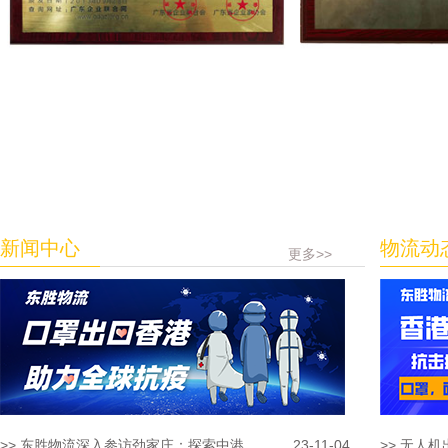
新闻中心
物流动
更多>>
>> 东胜物流深入参访劲家庄：探索中港...
23-11-04
>> 无人