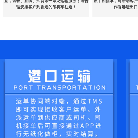
宜，装载、捆绑、卸货等一条龙运输服务；可合
质了如指掌，可帮助客户
理安排客户到香港的吊机车往返！
作香港进出口