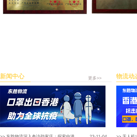
新闻中心
物流动
更多>>
>> 东胜物流深入参访劲家庄：探索中港...
23-11-04
>> 无人