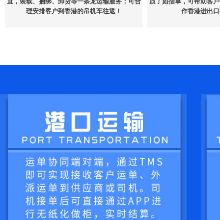
宜，装载、捆绑、卸货等一条龙运输服务；可合
质了如指掌，可帮助客户
理安排客户到香港的吊机车往返！
作香港进出口