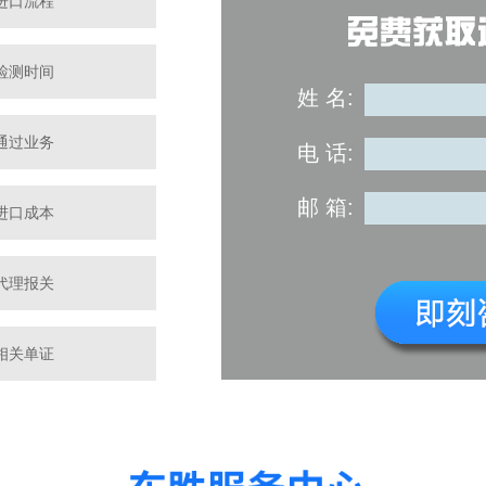
进口流程
检测时间
姓 名:
通过业务
电 话:
邮 箱:
进口成本
代理报关
相关单证