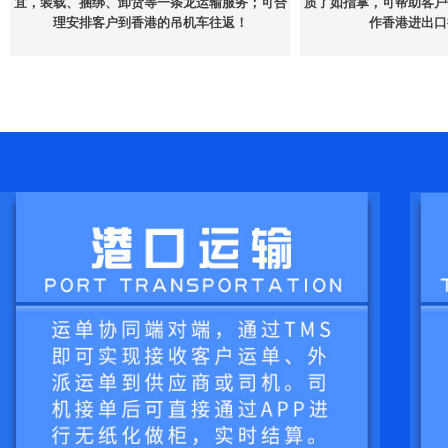
宜，装载、捆绑、卸货等一条龙运输服务；可合
质了如指掌，可帮助客户
理安排客户到香港的吊机车往返！
作香港进出口