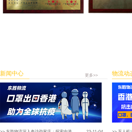
新闻中心
物流动
更多>>
>> 东胜物流深入参访劲家庄：探索中港...
23-11-04
>> 无人