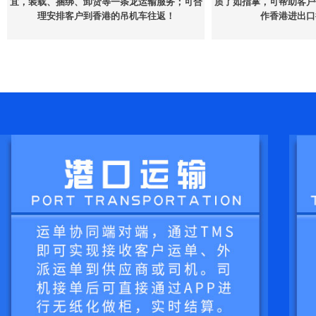
宜，装载、捆绑、卸货等一条龙运输服务；可合
质了如指掌，可帮助客户
理安排客户到香港的吊机车往返！
作香港进出口