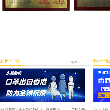
新闻中心
物流动
更多>>
>> 东胜物流深入参访劲家庄：探索中港...
23-11-04
>> 无人