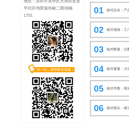
地址：深圳市龙华区大浪街道龙
01
平社区鸿荣源尚峻二期3B栋
核对品名：产
1701
02
核对规格：工
03
核对数量：总数
04
核对重量：大宗
05
核对件数：尾
06
核对唛头：唛头