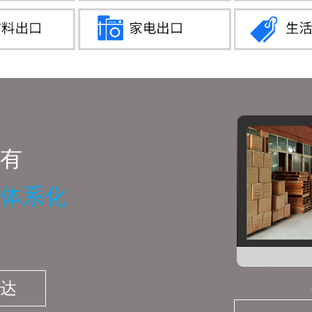
有
体系化
达