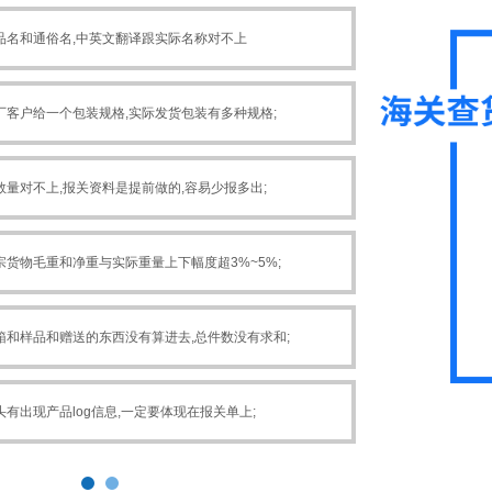
07
品名和通俗名,中英文翻译跟实际名称对不上
核对是否侵权
08
厂客户给一个包装规格,实际发货包装有多种规格;
核对产终地;
09
量对不上,报关资料是提前做的,容易少报多出;
核对价格：
10
货物毛重和净重与实际重量上下幅度超3%~5%;
取样送检：
11
箱和样品和赠送的东西没有算进去,总件数没有求和;
检查车体,箱
12
有出现产品log信息,一定要体现在报关单上;
是否夹藏：