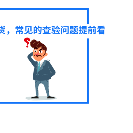
：名牌,仿牌,厂牌,吊牌,R标识,Logo要分开;
 核对产品归类; 核对产品新旧;
海关进出口每款货物对应编码在海关系统内都有一个价格区间;
比较少,一般是肉眼无法判断的需要化验的化工品等产品;
体;
是否夹带没有生产或漏报的东西;