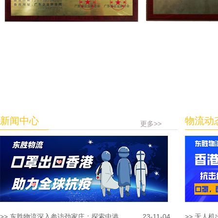
新闻中心
物流动
更多>>
>> 东胜物流深入参访劲家庄：探索中港...
23-11-04
>> 无人