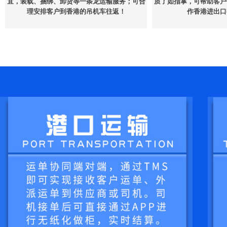
宜，装载、捆绑、卸货等一条龙运输服务；可合
质了如指掌，可帮助客户
理安排客户到香港的吊机车往返！
作香港进出口