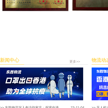
新闻中心
物流动
更多>>
>> 东胜物流深入参访劲家庄：探索中港...
23-11-04
>> 无人