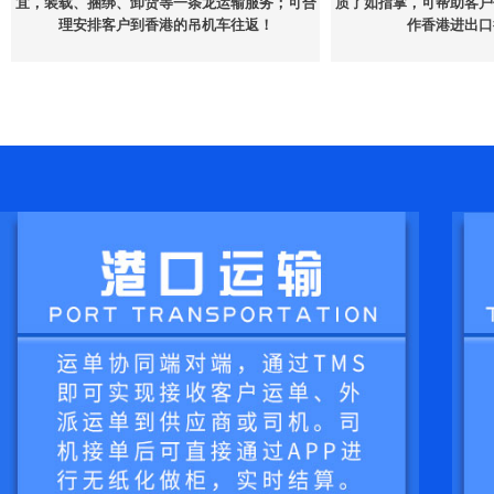
宜，装载、捆绑、卸货等一条龙运输服务；可合
质了如指掌，可帮助客户
理安排客户到香港的吊机车往返！
作香港进出口