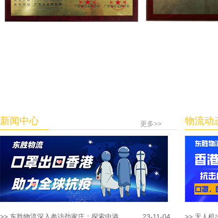
新闻中心
物流动
更多>>
>> 东胜物流深入参访劲家庄：探索中港...
23-11-04
>> 无人