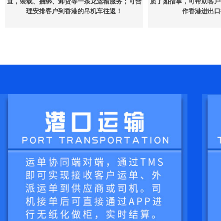
宜，装载、捆绑、卸货等一条龙运输服务；可合
质了如指掌，可帮助客户
理安排客户到香港的吊机车往返！
作香港进出口